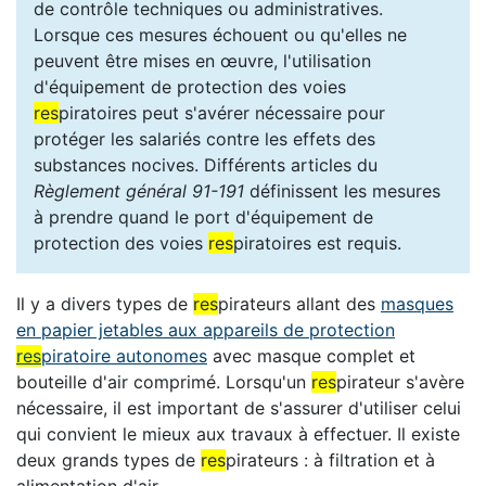
de contrôle techniques ou administratives.
Lorsque ces mesures échouent ou qu'elles ne
peuvent être mises en œuvre, l'utilisation
d'équipement de protection des voies
res
piratoires peut s'avérer nécessaire pour
protéger les salariés contre les effets des
substances nocives. Différents articles du
Règlement général 91-191
définissent les mesures
à prendre quand le port d'équipement de
protection des voies
res
piratoires est requis.
Il y a divers types de
res
pirateurs allant des
masques
en papier jetables aux appareils de protection
res
piratoire autonomes
avec masque complet et
bouteille d'air comprimé. Lorsqu'un
res
pirateur s'avère
nécessaire, il est important de s'assurer d'utiliser celui
qui convient le mieux aux travaux à effectuer. Il existe
deux grands types de
res
pirateurs : à filtration et à