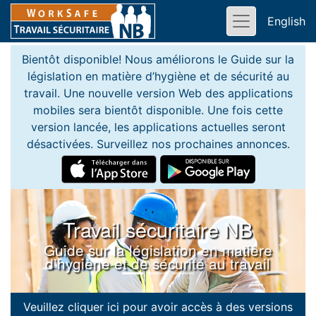
English
Bientôt disponible! Nous améliorons le Guide sur la
législation en matière d’hygiène et de sécurité au
travail. Une nouvelle version Web des applications
mobiles sera bientôt disponible. Une fois cette
version lancée, les applications actuelles seront
désactivées. Surveillez nos prochaines annonces.
Travail sécuritaire NB
Guide sur la législation en matière
Previous slide
Next s
d’hygiène et de sécurité au travail
Veuillez cliquer ici pour avoir accès à des versions