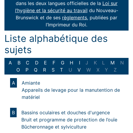
dans les deux langues officielles de la
Loi sur
l’hygiène et la sécurité au travail
du Nouveau-
Brunswick et de ses
règlements,
publiées par
l’Imprimeur du Roi.
Liste alphabétique des
sujets
A
B
C
D
E
F
G
H
I
J
K
L
M
N
O
P
Q
R
S
T
U
V
W
X
Y
Z
A
Amiante
Appareils de levage pour la manutention de
matériel
B
Bassins oculaires et douches d'urgence
Bruit et programme de protection de l’ouïe
Bûcheronnage et sylviculture